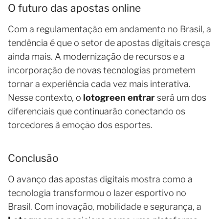
O futuro das apostas online
Com a regulamentação em andamento no Brasil, a
tendência é que o setor de apostas digitais cresça
ainda mais. A modernização de recursos e a
incorporação de novas tecnologias prometem
tornar a experiência cada vez mais interativa.
Nesse contexto, o
lotogreen entrar
será um dos
diferenciais que continuarão conectando os
torcedores à emoção dos esportes.
Conclusão
O avanço das apostas digitais mostra como a
tecnologia transformou o lazer esportivo no
Brasil. Com inovação, mobilidade e segurança, a