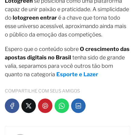
Lotogreen
se posiciona como uma plataforma
capaz de unir paixão e praticidade. A simplicidade
do
lotogreen entrar
é a chave que torna todo
esse universo acessível, aproximando ainda mais
o público da emoção das competições.
Espero que o conteúdo sobre
O crescimento das
apostas digitais no Brasil
tenha sido de grande
valia, separamos para você outros tão bom
quanto na categoria
Esporte e Lazer
COMPARTILHE COM SEUS AMIGOS