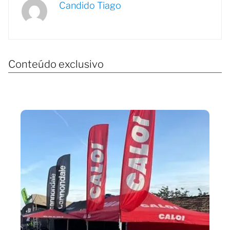
Candido Tiago
Conteúdo exclusivo