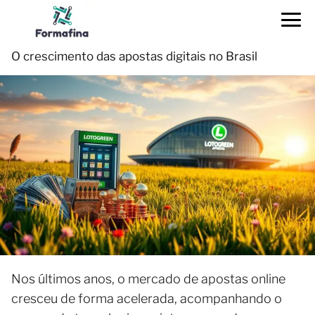
O crescimento das apostas digitais no Brasil
Nos últimos anos, o mercado de apostas online
cresceu de forma acelerada, acompanhando o