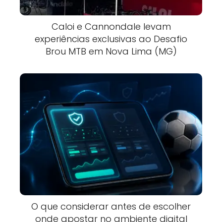
Caloi e Cannondale levam
experiências exclusivas ao Desafio
Brou MTB em Nova Lima (MG)
O que considerar antes de escolher
onde apostar no ambiente digital