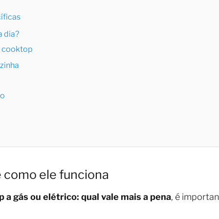
íficas
a dia?
r cooktop
zinha
so
 como ele funciona
 a gás ou elétrico: qual vale mais a pena
, é importa