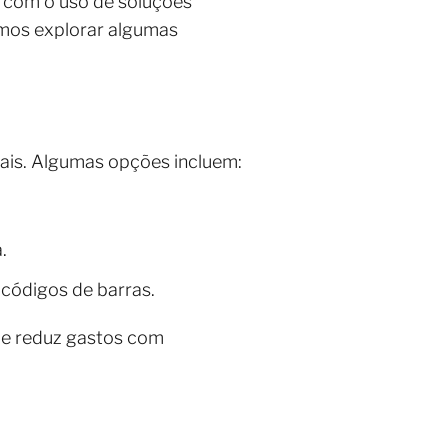
, com o uso de soluções
amos explorar algumas
ais. Algumas opções incluem:
.
 códigos de barras.
s e reduz gastos com