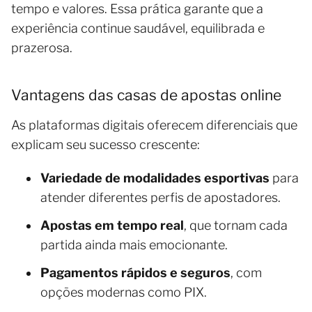
tempo e valores. Essa prática garante que a
experiência continue saudável, equilibrada e
prazerosa.
Vantagens das casas de apostas online
As plataformas digitais oferecem diferenciais que
explicam seu sucesso crescente:
Variedade de modalidades esportivas
para
atender diferentes perfis de apostadores.
Apostas em tempo real
, que tornam cada
partida ainda mais emocionante.
Pagamentos rápidos e seguros
, com
opções modernas como PIX.