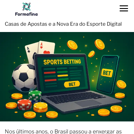
Casas de Apostas e a Nova Era do Esporte Digital
Nos últimos anos, o Brasil passou a enxergar as