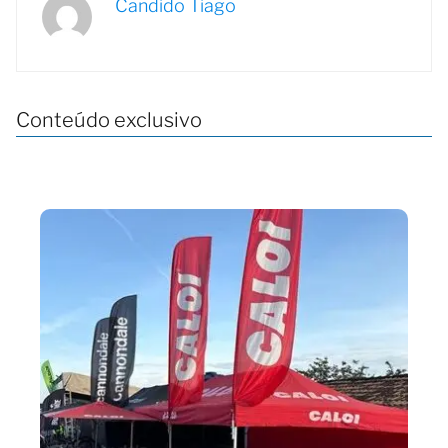
Candido Tiago
Conteúdo exclusivo