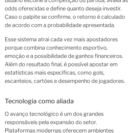
usuário escolhe a competição ou partida, avalia as
odds oferecidas e define quanto deseja investir.
Caso o palpite se confirme, o retorno é calculado
de acordo com a probabilidade apresentada.
Esse sistema atrai cada vez mais apostadores
porque combina conhecimento esportivo,
emoção e a possibilidade de ganhos financeiros.
Além do resultado final, é possível apostar em
estatísticas mais específicas, como gols,
escanteios, cartões e desempenho de jogadores.
Tecnologia como aliada
O avanço tecnológico é um dos grandes
responsáveis pela expansão do setor.
Plataformas modernas oferecem ambientes