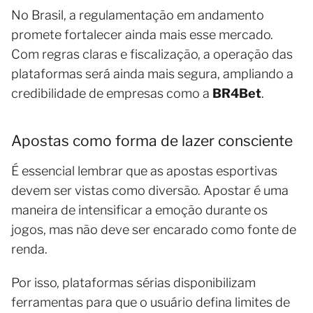
No Brasil, a regulamentação em andamento
promete fortalecer ainda mais esse mercado.
Com regras claras e fiscalização, a operação das
plataformas será ainda mais segura, ampliando a
credibilidade de empresas como a
BR4Bet
.
Apostas como forma de lazer consciente
É essencial lembrar que as apostas esportivas
devem ser vistas como diversão. Apostar é uma
maneira de intensificar a emoção durante os
jogos, mas não deve ser encarado como fonte de
renda.
Por isso, plataformas sérias disponibilizam
ferramentas para que o usuário defina limites de