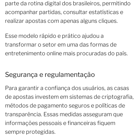
parte da rotina digital dos brasileiros, permitindo
acompanhar partidas, consultar estatísticas e
realizar apostas com apenas alguns cliques.
Esse modelo rápido e prático ajudou a
transformar o setor em uma das formas de
entretenimento online mais procuradas do país.
Segurança e regulamentação
Para garantir a confiança dos usuários, as casas
de apostas investem em sistemas de criptografia,
métodos de pagamento seguros e políticas de
transparência. Essas medidas asseguram que
informações pessoais e financeiras fiquem
sempre protegidas.